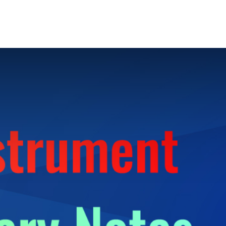
‏‏‎ ‎HOME‏‏‎ ‎
‎‏‏‎ ‎BLOG‏‏‎ ‎
‏‏‎ ‎JOBS‏‏‎ ‎
‏‏‎ ‎ABOUT‏‏‎ ‎
SUPPORT